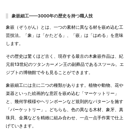
象嵌細工——3000年の歴史を持つ職人技
象嵌（ぞうがん）とは、一つの素材に異なる材を嵌め込む工
芸技法。「象」は「かたどる」、「嵌」は「はめる」を意味
します。
その歴史は驚くほど古く、現存する最古の木象嵌作品は、紀
元前13世紀のツタンカーメン王の副葬品であるスツール。エ
ジプトの博物館で今も見ることができます。
象嵌細工には主に二つの種類があります。植物や動物、花や
楽器といった絵画的な意匠を嵌め込む「マーケットリー」
と、幾何学模様やヘリンボーンなど規則的なパターンを施す
「パーケットリー」。どちらも、色の異なる木材、象牙、真
珠貝、金属などを精緻に組み合わせ、一点一点手作業で仕上
げていきます。