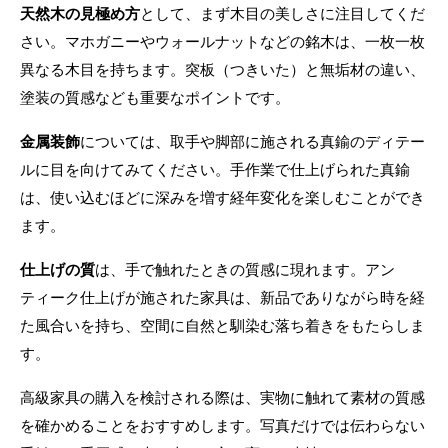
天然木の見極め方
として、まず木目の美しさに注目してくだ
さい。マホガニーやウォールナットなどの銘木は、一枚一枚
異なる木目を持ちます。突板（つきいた）と無垢材の違い、
塗装の質感なども重要なポイントです。
金属装飾
については、取手や脚部に施される真鍮のディテー
ルに目を向けてみてください。手作業で仕上げられた真鍮
は、使い込むほどに深みを増す経年変化を楽しむことができ
ます。
仕上げの質
は、手で触れたときの質感に現れます。アン
ティーク仕上げが施された家具は、新品でありながら時を経
た風合いを持ち、空間に自然と馴染む落ち着きをもたらしま
す。
高級家具の購入を検討される際は、実物に触れて素材の質感
を確かめることをおすすめします。写真だけでは伝わらない