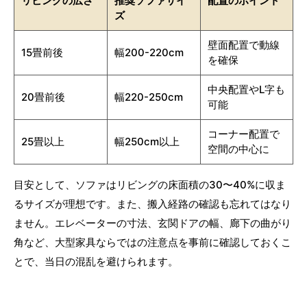
リビングの広さ
推奨ソファサイ
配置のポイント
ズ
壁面配置で動線
15畳前後
幅200-220cm
を確保
中央配置やL字も
20畳前後
幅220-250cm
可能
コーナー配置で
25畳以上
幅250cm以上
空間の中心に
目安として、ソファはリビングの床面積の30〜40%に収ま
るサイズが理想です。また、搬入経路の確認も忘れてはなり
ません。エレベーターの寸法、玄関ドアの幅、廊下の曲がり
角など、大型家具ならではの注意点を事前に確認しておくこ
とで、当日の混乱を避けられます。