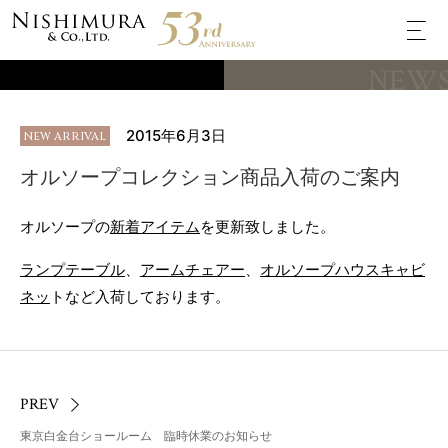
NEW
2015年6月3日
NEW ARRIVAL
オルソープコレクション商品入荷のご案内
オルソープの
新着アイテム
を更新致しました。
ランプテーブル
、
アームチェアー
、
オルソープハウスキャビ
ネッ
トなど入荷しております。
PREV
東京白金台ショールーム 臨時休業のお知らせ