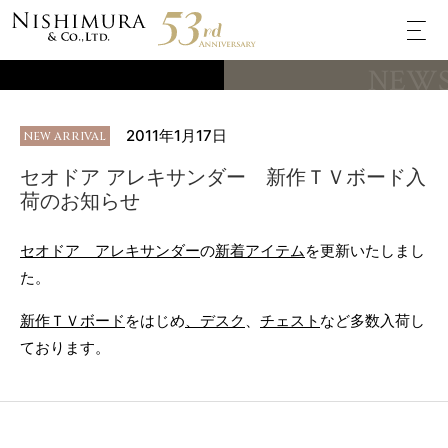
NEW
2011年1月17日
NEW ARRIVAL
セオドア アレキサンダー 新作ＴＶボード入
荷のお知らせ
セオドア アレキサンダー
の
新着アイテム
を更新いたしまし
た。
新作ＴＶボード
をはじめ
、デスク
、
チェスト
など多数入荷し
ております。