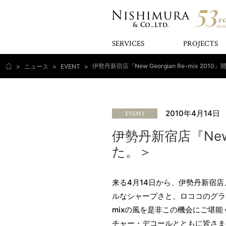
SERVICES
PROJECTS
>
ニュース
>
EVENT
>
2010年4月14日
EVENT
伊勢丹新宿店『New 
た。＞
来る4月14日から、伊勢丹新宿
ルなシャープさと、ロココのグラ
mixの風を是非この機会にご堪
チャー・デコールとともに皆さま